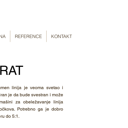
NA
REFERENCE
KONTAKT
RAT
men linija je veoma svetao i
niran je da bude svestran i može
 mašini za obeležavanje linija
 točkova. Potrebno ga je dobro
ru do 5:1.