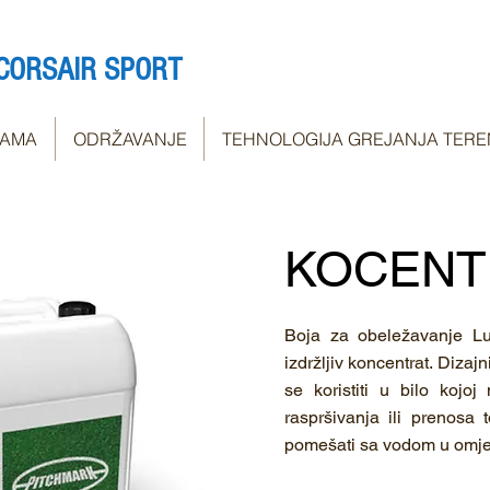
CORSAIR SPORT
NAMA
ODRŽAVANJE
TEHNOLOGIJA GREJANJA TERE
KOCENT
Boja za obeležavanje Lu
izdržljiv koncentrat. Dizaj
se koristiti u bilo kojoj
raspršivanja ili prenosa
pomešati sa vodom u omje